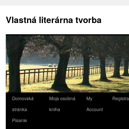
Vlastná literárna tvorba
Domovská
Moja osobná
My
Registra
Preskočiť
stránka
kniha
Account
na
Písanie
obsah