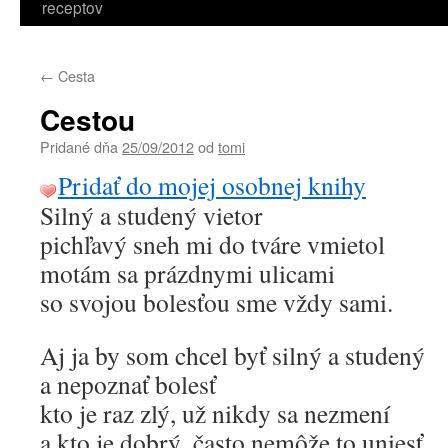
receptov
←
Cesta
Cestou
Pridané dňa
25/09/2012
od
tomi
Pridať do mojej osobnej knihy
Silný a studený vietor
pichľavý sneh mi do tváre vmietol
motám sa prázdnymi ulicami
so svojou bolesťou sme vždy sami.
Aj ja by som chcel byť silný a studený
a nepoznať bolesť
kto je raz zlý, už nikdy sa nezmení
a kto je dobrý, často nemôže to uniesť.