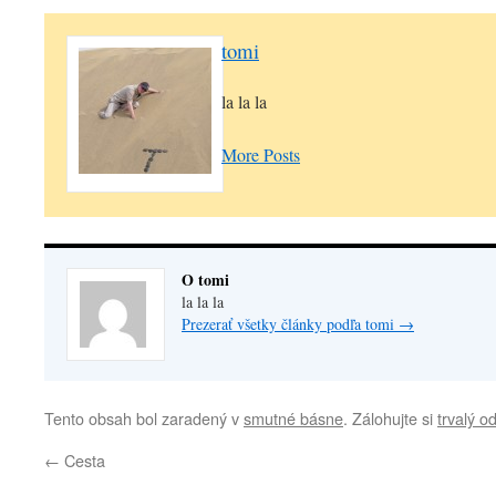
tomi
la la la
More Posts
O tomi
la la la
Prezerať všetky články podľa tomi
→
Tento obsah bol zaradený v
smutné básne
. Zálohujte si
trvalý o
←
Cesta