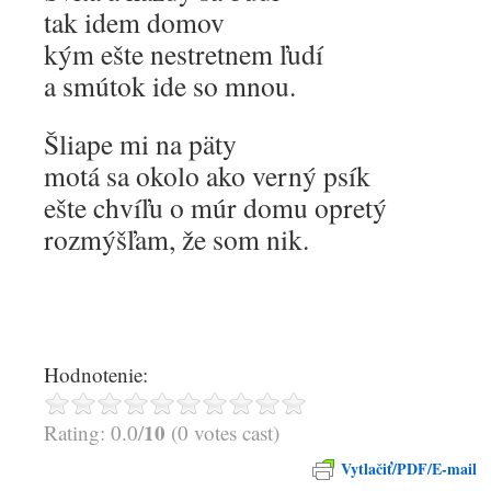
tak idem domov
kým ešte nestretnem ľudí
a smútok ide so mnou.
Šliape mi na päty
motá sa okolo ako verný psík
ešte chvíľu o múr domu opretý
rozmýšľam, že som nik.
Hodnotenie:
10
Rating: 0.0/
(0 votes cast)
Vytlačiť/PDF/E-mail